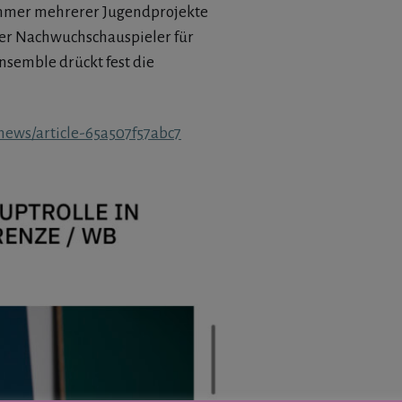
ehmer mehrerer Jugendprojekte
er Nachwuchschauspieler für
nsemble drückt fest die
_news/article-65a507f57abc7