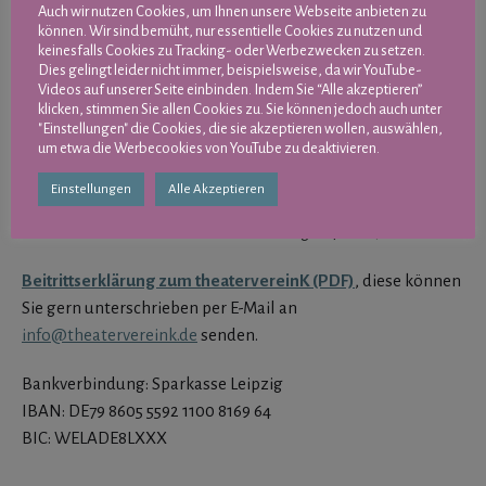
Auch wir nutzen Cookies, um Ihnen unsere Webseite anbieten zu
die wir in der Regel für unsere Projekte leisten müssen.
können. Wir sind bemüht, nur essentielle Cookies zu nutzen und
keinesfalls Cookies zu Tracking- oder Werbezwecken zu setzen.
Dies gelingt leider nicht immer, beispielsweise, da wir YouTube-
Weitere Vorteile? Die Vereinsmitgliedschaft ermäßigt
Videos auf unserer Seite einbinden. Indem Sie “Alle akzeptieren”
Eintritte und Teilnahmegebühren. Und nicht zuletzt
klicken, stimmen Sie allen Cookies zu. Sie können jedoch auch unter
können Sie als Mitglied natürlich auch mitentscheiden.
"Einstellungen" die Cookies, die sie akzeptieren wollen, auswählen,
um etwa die Werbecookies von YouTube zu deaktivieren.
Der Mitgliedsbeitrag für Vollzahler*innen beträgt 60 € pro
Einstellungen
Alle Akzeptieren
Jahr, der ermäßigte Mitgliedsbeitrag für Student*innen,
Erwerbslose und Rentner*innen beträgt 24 € im Jahr.
Beitrittserklärung zum theatervereinK (PDF)
, diese können
Sie gern unterschrieben per E-Mail an
info@theatervereink.de
senden.
Bankverbindung: Sparkasse Leipzig
IBAN: DE79 8605 5592 1100 8169 64
BIC: WELADE8LXXX