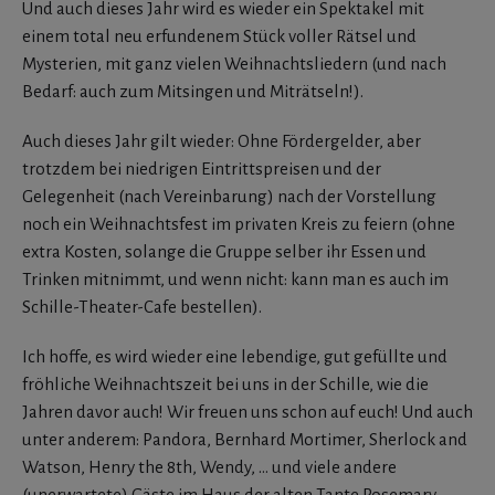
Und auch dieses Jahr wird es wieder ein Spektakel mit
einem total neu erfundenem Stück voller Rätsel und
Mysterien, mit ganz vielen Weihnachtsliedern (und nach
Bedarf: auch zum Mitsingen und Miträtseln!).
Auch dieses Jahr gilt wieder: Ohne Fördergelder, aber
trotzdem bei niedrigen Eintrittspreisen und der
Gelegenheit (nach Vereinbarung) nach der Vorstellung
noch ein Weihnachtsfest im privaten Kreis zu feiern (ohne
extra Kosten, solange die Gruppe selber ihr Essen und
Trinken mitnimmt, und wenn nicht: kann man es auch im
Schille-Theater-Cafe bestellen).
Ich hoffe, es wird wieder eine lebendige, gut gefüllte und
fröhliche Weihnachtszeit bei uns in der Schille, wie die
Jahren davor auch! Wir freuen uns schon auf euch! Und auch
unter anderem: Pandora, Bernhard Mortimer, Sherlock and
Watson, Henry the 8th, Wendy, … und viele andere
(unerwartete) Gäste im Haus der alten Tante Rosemary.