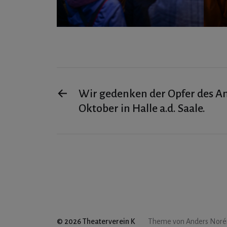
←
Wir gedenken der Opfer des An
Oktober in Halle a.d. Saale.
© 2026
Theaterverein K
Theme von
Anders Noré