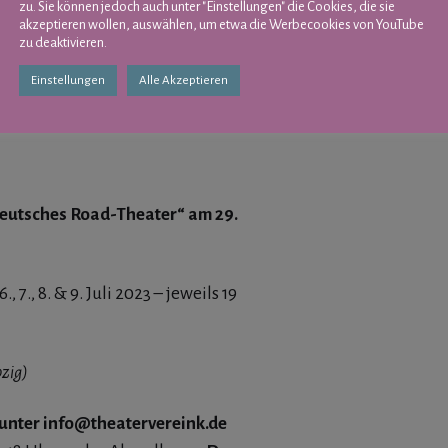
zu. Sie können jedoch auch unter "Einstellungen" die Cookies, die sie
akzeptieren wollen, auswählen, um etwa die Werbecookies von YouTube
zu deaktivieren.
Einstellungen
Alle Akzeptieren
deutsches Road-Theater“ am 29.
7., 8. & 9. Juli 2023 – jeweils 19
pzig)
 unter info@theatervereink.de