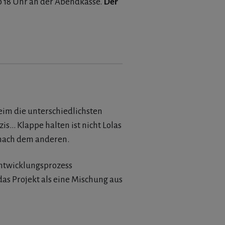
b 18 Uhr an der Abendkasse.
Der
heim die unterschiedlichsten
zis… Klappe halten ist nicht Lolas
l nach dem anderen.
ntwicklungsprozess
das Projekt als eine Mischung aus